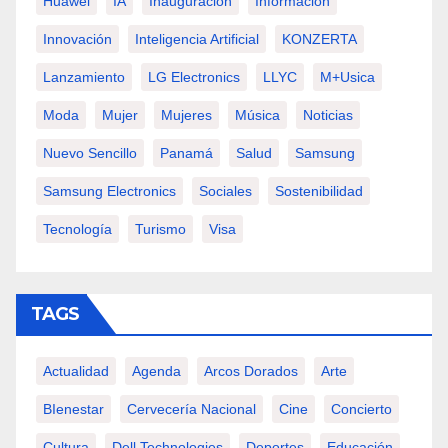
Huawei
IA
Inauguración
Información
Innovación
Inteligencia Artificial
KONZERTA
Lanzamiento
LG Electronics
LLYC
M+usica
Moda
Mujer
Mujeres
Música
Noticias
Nuevo Sencillo
Panamá
Salud
Samsung
Samsung Electronics
Sociales
Sostenibilidad
Tecnología
Turismo
Visa
TAGS
Actualidad
Agenda
Arcos Dorados
Arte
BIenestar
Cervecería Nacional
Cine
Concierto
Cultura
Dell Technologies
Deportes
Educación