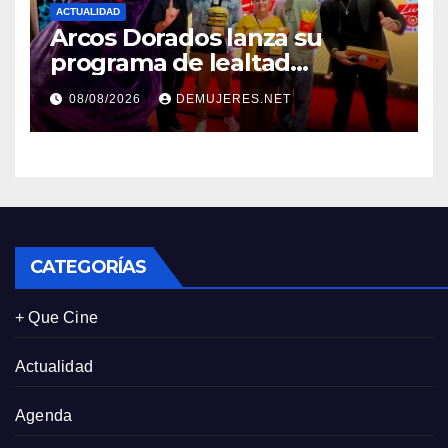
ACTUALIDAD
Arcos Dorados lanza su
programa de lealtad
‘MiMcDonald’s y reconoce a
08/08/2026
DEMUJERES.NET
tres de sus clientes más
leales de Panamá
CATEGORÍAS
+ Que Cine
Actualidad
Agenda