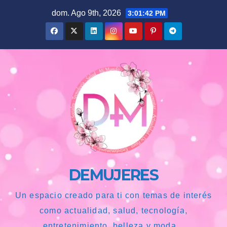
Saltar
dom. Ago 9th, 2026
3:01:43 PM
al
contenido
DEMUJERES
Un espacio creado para ti con temas de interés
como actualidad, salud, tecnología,
entretenimiento, belleza y moda...