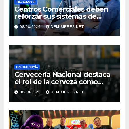
TECNOLOGÍA
Centros Comerciales deben
reforzar sus sistemas de
seguridad ante el
08/08/2026
DEMUJERES.NET
incremento de visitantes por
el Décimo Tercer Mes
GASTRONOMÍA
Cervecería Nacional destaca
el rol de la cerveza como
motor de desarrollo
08/08/2026
DEMUJERES.NET
económico y sostenibilidad
en Panamá