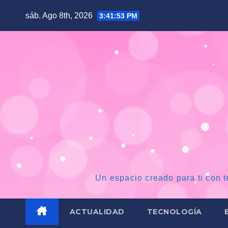
Saltar
sáb. Ago 8th, 2026
3:41:55 PM
al
contenido
Un espacio creado para ti con t
ACTUALIDAD
TECNOLOGÍA