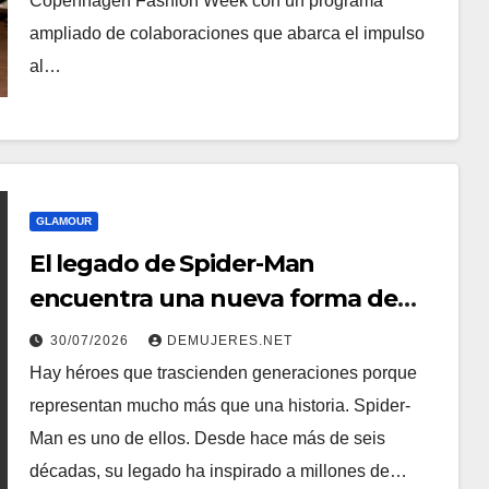
Copenhagen Fashion Week con un programa
ampliado de colaboraciones que abarca el impulso
al…
GLAMOUR
El legado de Spider-Man
encuentra una nueva forma de
brillar con Pandora
30/07/2026
DEMUJERES.NET
Hay héroes que trascienden generaciones porque
representan mucho más que una historia. Spider-
Man es uno de ellos. Desde hace más de seis
décadas, su legado ha inspirado a millones de…