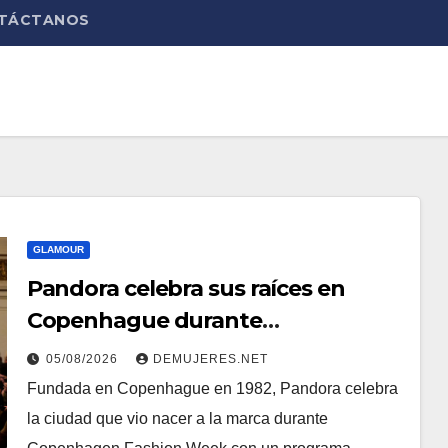
TÁCTANOS
GLAMOUR
Pandora celebra sus raíces en
Copenhague durante
Copenhagen Fashion Week a
05/08/2026
DEMUJERES.NET
través de alianzas creativas
Fundada en Copenhague en 1982, Pandora celebra
la ciudad que vio nacer a la marca durante