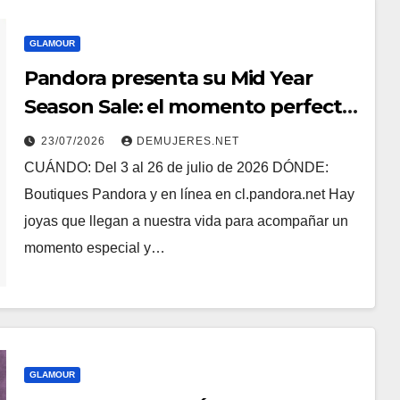
GLAMOUR
Pandora presenta su Mid Year
Season Sale: el momento perfecto
para encontrar esa pieza que
23/07/2026
DEMUJERES.NET
contará tu próxima historia
CUÁNDO: Del 3 al 26 de julio de 2026 DÓNDE:
Boutiques Pandora y en línea en cl.pandora.net Hay
joyas que llegan a nuestra vida para acompañar un
momento especial y…
GLAMOUR