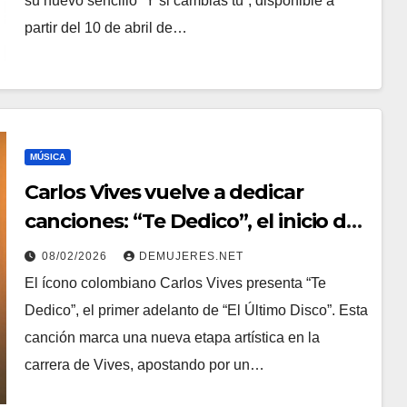
su nuevo sencillo “Y si cambias tú”, disponible a
partir del 10 de abril de…
MÚSICA
Carlos Vives vuelve a dedicar
canciones: “Te Dedico”, el inicio de
una nueva era
08/02/2026
DEMUJERES.NET
El ícono colombiano Carlos Vives presenta “Te
Dedico”, el primer adelanto de “El Último Disco”. Esta
canción marca una nueva etapa artística en la
carrera de Vives, apostando por un…