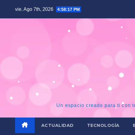
Saltar
vie. Ago 7th, 2026
4:58:19 PM
al
contenido
Un espacio creado para ti con t
ACTUALIDAD
TECNOLOGÍA