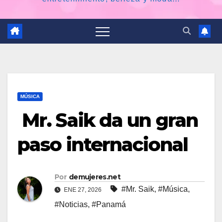
MÚSICA
Mr. Saik da un gran
paso internacional
Por
demujeres.net
#Mr. Saik
,
#Música
,
ENE 27, 2026
#Noticias
,
#Panamá