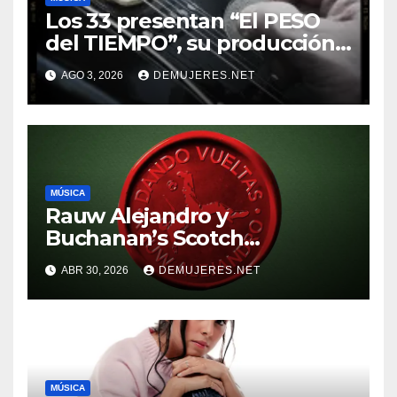
Los 33 presentan “El PESO
del TIEMPO”, su producción
discográfica número 16. Y
AGO 3, 2026
DEMUJERES.NET
anuncian gira internacional
por Sudamérica
MÚSICA
Rauw Alejandro y
Buchanan’s Scotch
Whiskymarcan un hito para
ABR 30, 2026
DEMUJERES.NET
la música
MÚSICA