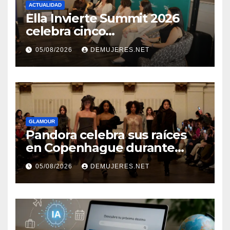
ACTUALIDAD
Ella Invierte Summit 2026
celebra cinco
añosimpulsando a las
05/08/2026
DEMUJERES.NET
mujeres a construir su
independencia financiera
GLAMOUR
Pandora celebra sus raíces
en Copenhague durante
Copenhagen Fashion Week a
05/08/2026
DEMUJERES.NET
través de alianzas creativas