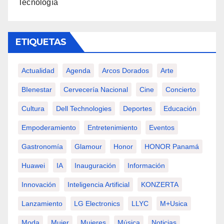
Tecnología
ETIQUETAS
Actualidad
Agenda
Arcos Dorados
Arte
BIenestar
Cervecería Nacional
Cine
Concierto
Cultura
Dell Technologies
Deportes
Educación
Empoderamiento
Entretenimiento
Eventos
Gastronomía
Glamour
Honor
HONOR Panamá
Huawei
IA
Inauguración
Información
Innovación
Inteligencia Artificial
KONZERTA
Lanzamiento
LG Electronics
LLYC
M+usica
Moda
Mujer
Mujeres
Música
Noticias