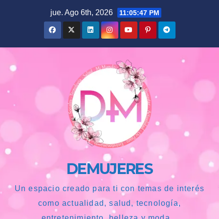
Saltar
jue. Ago 6th, 2026
11:05:49 PM
al
contenido
DEMUJERES
Un espacio creado para ti con temas de interés
como actualidad, salud, tecnología,
entretenimiento, belleza y moda...