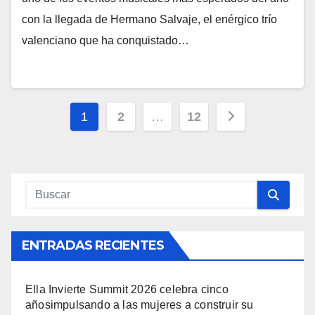
con la llegada de Hermano Salvaje, el enérgico trío
valenciano que ha conquistado…
Navegación
1
2
…
12
de
entradas
ENTRADAS RECIENTES
Ella Invierte Summit 2026 celebra cinco
añosimpulsando a las mujeres a construir su