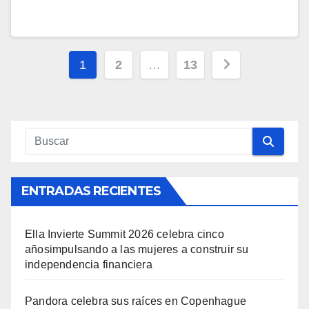
Navegación
1
2
…
13
de
entradas
ENTRADAS RECIENTES
Ella Invierte Summit 2026 celebra cinco
añosimpulsando a las mujeres a construir su
independencia financiera
Pandora celebra sus raíces en Copenhague