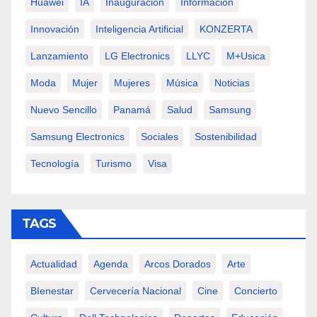
Huawei
IA
Inauguración
Información
Innovación
Inteligencia Artificial
KONZERTA
Lanzamiento
LG Electronics
LLYC
M+usica
Moda
Mujer
Mujeres
Música
Noticias
Nuevo Sencillo
Panamá
Salud
Samsung
Samsung Electronics
Sociales
Sostenibilidad
Tecnología
Turismo
Visa
TAGS
Actualidad
Agenda
Arcos Dorados
Arte
BIenestar
Cervecería Nacional
Cine
Concierto