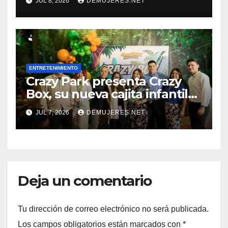
JUL 8, 2026
DEMUJERES.NET
SEMIFINALES, LA FINAL DE
BRONCE Y LA FINAL DE LA
COPA MUNDIAL DE LA FIFA
2026™
ENTRETENIMIENTO
Crazy Park presenta Crazy
Box, su nueva cajita infantil
que combina sabor, diversión
JUL 7, 2026
DEMUJERES.NET
y regalo sorpresa
Deja un comentario
Tu dirección de correo electrónico no será publicada.
Los campos obligatorios están marcados con
*