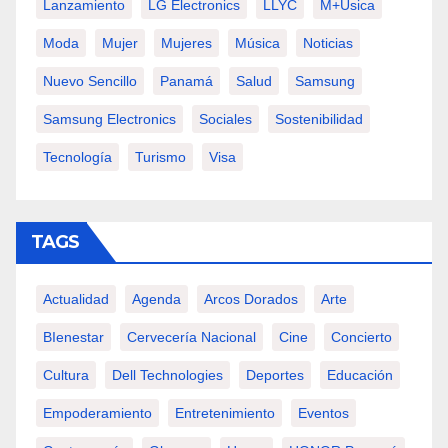
Lanzamiento
LG Electronics
LLYC
M+usica
Moda
Mujer
Mujeres
Música
Noticias
Nuevo Sencillo
Panamá
Salud
Samsung
Samsung Electronics
Sociales
Sostenibilidad
Tecnología
Turismo
Visa
TAGS
Actualidad
Agenda
Arcos Dorados
Arte
BIenestar
Cervecería Nacional
Cine
Concierto
Cultura
Dell Technologies
Deportes
Educación
Empoderamiento
Entretenimiento
Eventos