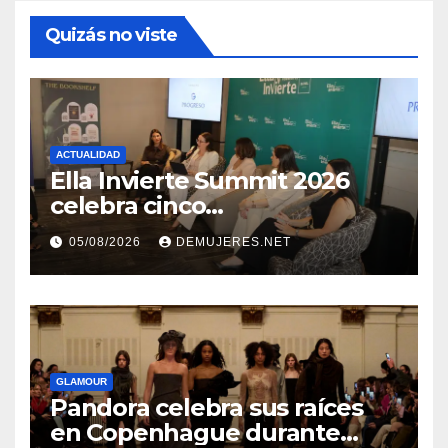
Quizás no viste
ACTUALIDAD
Ella Invierte Summit 2026
celebra cinco
añosimpulsando a las
05/08/2026
DEMUJERES.NET
mujeres a construir su
independencia financiera
GLAMOUR
Pandora celebra sus raíces
en Copenhague durante