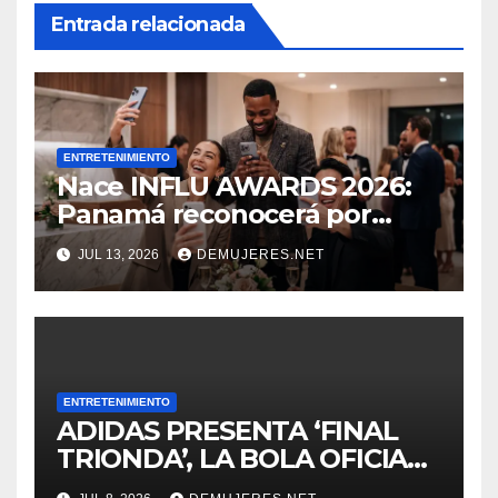
Entrada relacionada
ENTRETENIMIENTO
Nace INFLU AWARDS 2026:
Panamá reconocerá por
primera vez a sus creadores
JUL 13, 2026
DEMUJERES.NET
de contenido
ENTRETENIMIENTO
ADIDAS PRESENTA ‘FINAL
TRIONDA’, LA BOLA OFICIAL
DEL PARTIDO PARA LAS