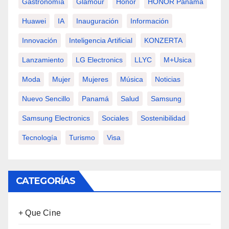
Gastronomía
Glamour
Honor
HONOR Panamá
Huawei
IA
Inauguración
Información
Innovación
Inteligencia Artificial
KONZERTA
Lanzamiento
LG Electronics
LLYC
M+usica
Moda
Mujer
Mujeres
Música
Noticias
Nuevo Sencillo
Panamá
Salud
Samsung
Samsung Electronics
Sociales
Sostenibilidad
Tecnología
Turismo
Visa
CATEGORÍAS
+ Que Cine