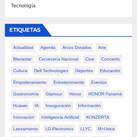
Tecnología
ETIQUETAS
Actualidad
Agenda
Arcos Dorados
Arte
BIenestar
Cervecería Nacional
Cine
Concierto
Cultura
Dell Technologies
Deportes
Educación
Empoderamiento
Entretenimiento
Eventos
Gastronomía
Glamour
Honor
HONOR Panamá
Huawei
IA
Inauguración
Información
Innovación
Inteligencia Artificial
KONZERTA
Lanzamiento
LG Electronics
LLYC
M+usica