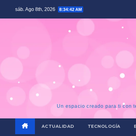
Saltar
sáb. Ago 8th, 2026
8:34:43 AM
al
contenido
Un espacio creado para ti con t
ACTUALIDAD
TECNOLOGÍA