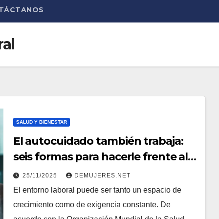
TÁCTANOS
al
SALUD Y BIENESTAR
El autocuidado también trabaja:
seis formas para hacerle frente al
agotamiento laboral
25/11/2025
DEMUJERES.NET
El entorno laboral puede ser tanto un espacio de
crecimiento como de exigencia constante. De