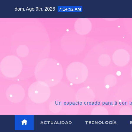
Saltar
dom. Ago 9th, 2026
7:14:53 AM
al
contenido
Un espacio creado para ti con t
ACTUALIDAD
TECNOLOGÍA