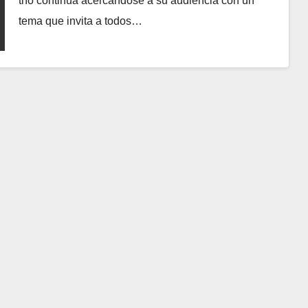
trío continúa acercándose a su audiencia con un
tema que invita a todos…