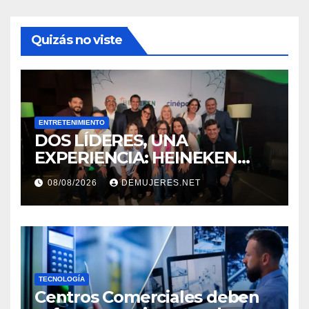
Quizás no viste
ENTRETENIMIENTO
DOS LÍDERES, UNA
EXPERIENCIA: HEINEKEN
PANAMÁ Y CINÉPOLIS
08/08/2026
DEMUJERES.NET
TRANSFORMAN LA FORMA
DE VIVIR EL CINE
TECNOLOGÍA
Centros Comerciales deben