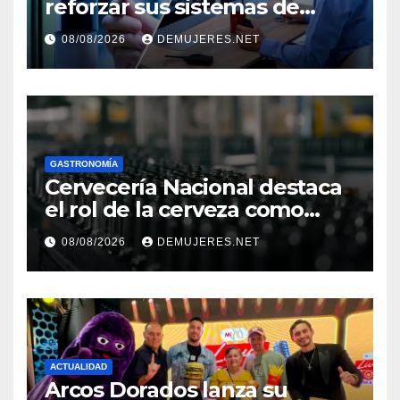
reforzar sus sistemas de
seguridad ante el
08/08/2026
DEMUJERES.NET
incremento de visitantes por
el Décimo Tercer Mes
GASTRONOMÍA
Cervecería Nacional destaca
el rol de la cerveza como
motor de desarrollo
08/08/2026
DEMUJERES.NET
económico y sostenibilidad
en Panamá
ACTUALIDAD
Arcos Dorados lanza su