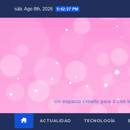
Saltar
sáb. Ago 8th, 2026
5:42:28 PM
al
contenido
Un espacio creado para ti con t
ACTUALIDAD
TECNOLOGÍA