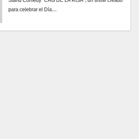
Stand Comedy “CAG DE LA RISA”, un show creado
para celebrar el Día…