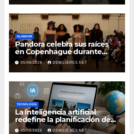
independencia financiera
GLAMOUR
Pandora celebra sus raíces
en Copenhague durante
Copenhagen Fashion Week a
05/08/2026
DEMUJERES.NET
través de alianzas creativas
TECNOLOGÍA
La inteligencia artificial
redefine la planificación de
viajes: Los huéspedes
05/08/2026
DEMUJERES.NET