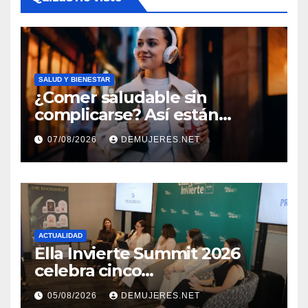
SALUD Y BIENESTAR
¿Comer saludable sin
complicarse? Así están
cambiando sus hábitos las
07/08/2026
DEMUJERES.NET
nuevas generaciones
ACTUALIDAD
Ella Invierte Summit 2026
celebra cinco
añosimpulsando a las
05/08/2026
DEMUJERES.NET
mujeres a construir su