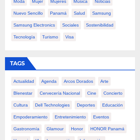
Moda
Mujer
Mujeres
Música
Noticias
Nuevo Sencillo
Panamá
Salud
Samsung
Samsung Electronics
Sociales
Sostenibilidad
Tecnología
Turismo
Visa
TAGS
Actualidad
Agenda
Arcos Dorados
Arte
BIenestar
Cervecería Nacional
Cine
Concierto
Cultura
Dell Technologies
Deportes
Educación
Empoderamiento
Entretenimiento
Eventos
Gastronomía
Glamour
Honor
HONOR Panamá