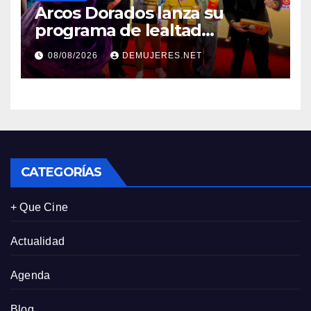
Arcos Dorados lanza su
programa de lealtad
‘MiMcDonald’s y reconoce a
08/08/2026
DEMUJERES.NET
tres de sus clientes más
leales de Panamá
CATEGORÍAS
+ Que Cine
Actualidad
Agenda
Blog