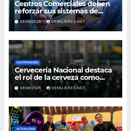
Centros Comerciales deben
reforzar sus sistemas de
seguridad ante el
08/08/2026
DEMUJERES.NET
incremento de visitantes por
el Décimo Tercer Mes
GASTRONOMÍA
Cervecería Nacional destaca
el rol de la cerveza como
motor de desarrollo
08/08/2026
DEMUJERES.NET
económico y sostenibilidad
en Panamá
ACTUALIDAD