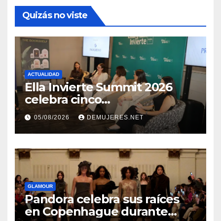
Quizás no viste
ACTUALIDAD
Ella Invierte Summit 2026
celebra cinco
añosimpulsando a las
05/08/2026
DEMUJERES.NET
mujeres a construir su
independencia financiera
GLAMOUR
Pandora celebra sus raíces
en Copenhague durante