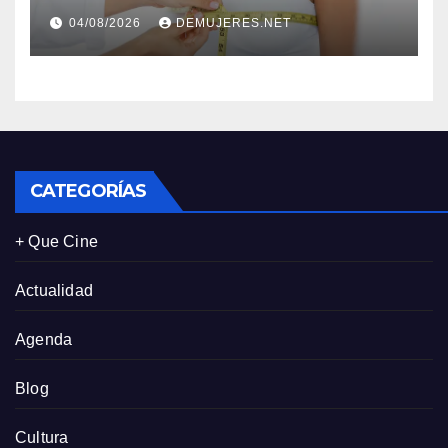
correcto: Caprice revela el
04/08/2026
DEMUJERES.NET
impacto de la lencería en la
salud física de las mujeres
CATEGORÍAS
+ Que Cine
Actualidad
Agenda
Blog
Cultura