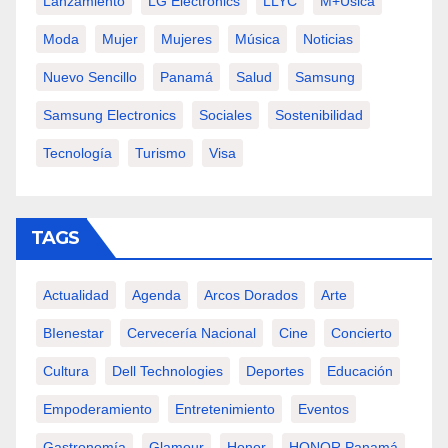
Lanzamiento
LG Electronics
LLYC
M+usica
Moda
Mujer
Mujeres
Música
Noticias
Nuevo Sencillo
Panamá
Salud
Samsung
Samsung Electronics
Sociales
Sostenibilidad
Tecnología
Turismo
Visa
TAGS
Actualidad
Agenda
Arcos Dorados
Arte
BIenestar
Cervecería Nacional
Cine
Concierto
Cultura
Dell Technologies
Deportes
Educación
Empoderamiento
Entretenimiento
Eventos
Gastronomía
Glamour
Honor
HONOR Panamá