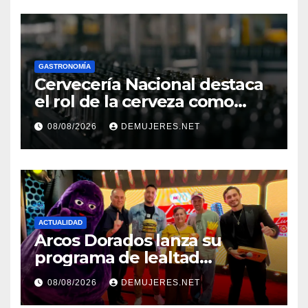
GASTRONOMÍA
Cervecería Nacional destaca
el rol de la cerveza como
motor de desarrollo
08/08/2026
DEMUJERES.NET
económico y sostenibilidad
en Panamá
ACTUALIDAD
Arcos Dorados lanza su
programa de lealtad
‘MiMcDonald’s y reconoce a
08/08/2026
DEMUJERES.NET
tres de sus clientes más