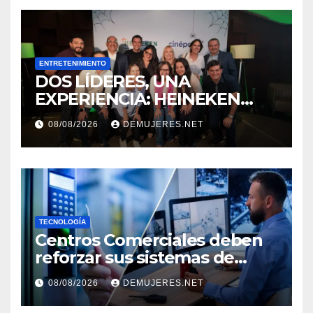
ENTRETENIMIENTO
DOS LÍDERES, UNA
EXPERIENCIA: HEINEKEN
PANAMÁ Y CINÉPOLIS
08/08/2026
DEMUJERES.NET
TRANSFORMAN LA FORMA
DE VIVIR EL CINE
TECNOLOGÍA
Centros Comerciales deben
reforzar sus sistemas de
seguridad ante el
08/08/2026
DEMUJERES.NET
incremento de visitantes por
el Décimo Tercer Mes