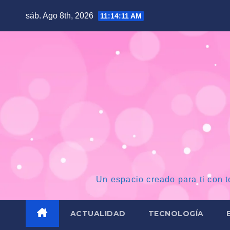
Saltar
sáb. Ago 8th, 2026
11:14:12 AM
al
contenido
Un espacio creado para ti con t
ACTUALIDAD
TECNOLOGÍA