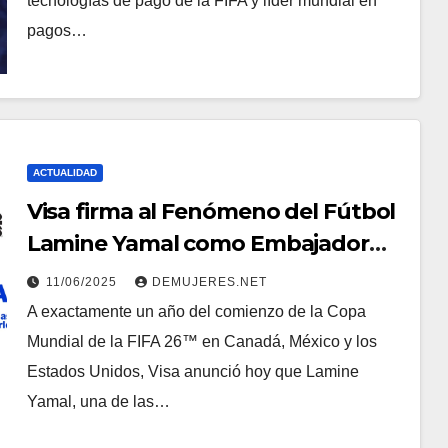
tecnologías de pago de la FIFA y líder mundial en
pagos…
ACTUALIDAD
Visa firma al Fenómeno del Fútbol
Lamine Yamal como Embajador
Global para la Copa Mundial de la
11/06/2025
DEMUJERES.NET
FIFA 26
A exactamente un año del comienzo de la Copa
Mundial de la FIFA 26™ en Canadá, México y los
Estados Unidos, Visa anunció hoy que Lamine
Yamal, una de las…