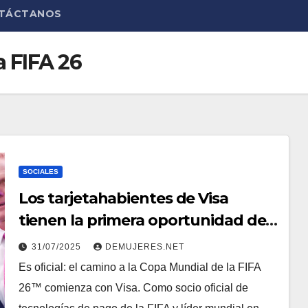
TÁCTANOS
a FIFA 26
SOCIALES
Los tarjetahabientes de Visa
tienen la primera oportunidad de
inscribirse para obtener entradas
31/07/2025
DEMUJERES.NET
para la Copa Mundial de la FIFA 26
Es oficial: el camino a la Copa Mundial de la FIFA
26™ comienza con Visa. Como socio oficial de