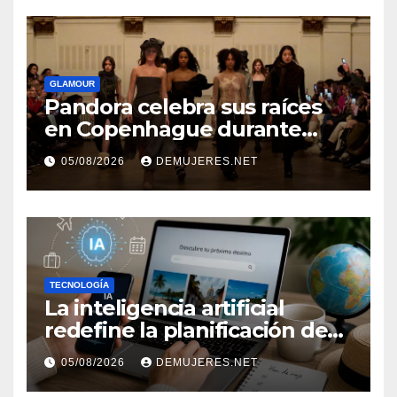
GLAMOUR
Pandora celebra sus raíces
en Copenhague durante
Copenhagen Fashion Week a
05/08/2026
DEMUJERES.NET
través de alianzas creativas
TECNOLOGÍA
La inteligencia artificial
redefine la planificación de
viajes: Los huéspedes
05/08/2026
DEMUJERES.NET
centran sus decisiones y
expectativas enfocándose en