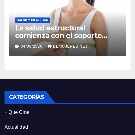
personalizadas
SALUD Y BIENESTAR
La salud estructural
comienza con el soporte
correcto: Caprice revela el
04/08/2026
DEMUJERES.NET
impacto de la lencería en la
salud física de las mujeres
CATEGORÍAS
+ Que Cine
Actualidad