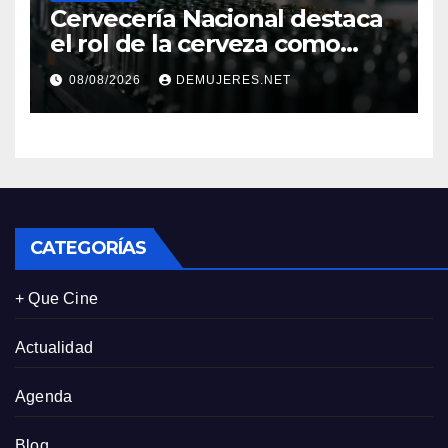
Cervecería Nacional destaca
el rol de la cerveza como
motor de desarrollo
08/08/2026
DEMUJERES.NET
económico y sostenibilidad
en Panamá
CATEGORÍAS
+ Que Cine
Actualidad
Agenda
Blog