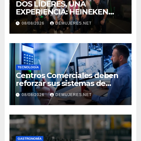
DOS LÍDERES, UNA
EXPERIENCIA: HEINEKEN
PANAMÁ Y CINÉPOLIS
08/08/2026
DEMUJERES.NET
TRANSFORMAN LA FORMA
DE VIVIR EL CINE
TECNOLOGÍA
Centros Comerciales deben
reforzar sus sistemas de
seguridad ante el
08/08/2026
DEMUJERES.NET
incremento de visitantes por
el Décimo Tercer Mes
GASTRONOMÍA