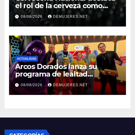
el rol de la cerveza como
motor de desarrollo
08/08/2026
DEMUJERES.NET
económico y sostenibilidad
en Panamá
ACTUALIDAD
Arcos Dorados lanza su
programa de lealtad
‘MiMcDonald’s y reconoce a
08/08/2026
DEMUJERES.NET
tres de sus clientes más
leales de Panamá