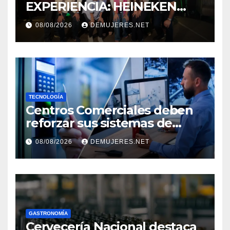
EXPERIENCIA: HEINEKEN
PANAMÁ Y CINÉPOLIS
08/08/2026
DEMUJERES.NET
TRANSFORMAN LA FORMA
DE VIVIR EL CINE
TECNOLOGÍA
Centros Comerciales deben
reforzar sus sistemas de
seguridad ante el
08/08/2026
DEMUJERES.NET
incremento de visitantes por
el Décimo Tercer Mes
GASTRONOMÍA
Cervecería Nacional destaca