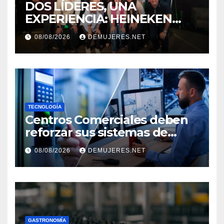
DOS LÍDERES, UNA
EXPERIENCIA: HEINEKEN
PANAMÁ Y CINÉPOLIS
08/08/2026
DEMUJERES.NET
TRANSFORMAN LA FORMA
DE VIVIR EL CINE
TECNOLOGÍA
Centros Comerciales deben
reforzar sus sistemas de
seguridad ante el
08/08/2026
DEMUJERES.NET
incremento de visitantes por
el Décimo Tercer Mes
GASTRONOMÍA