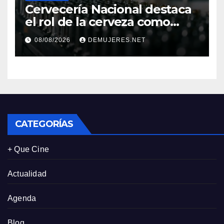
Cervecería Nacional destaca
el rol de la cerveza como
motor de desarrollo
08/08/2026
DEMUJERES.NET
económico y sostenibilidad
en Panamá
CATEGORÍAS
+ Que Cine
Actualidad
Agenda
Blog