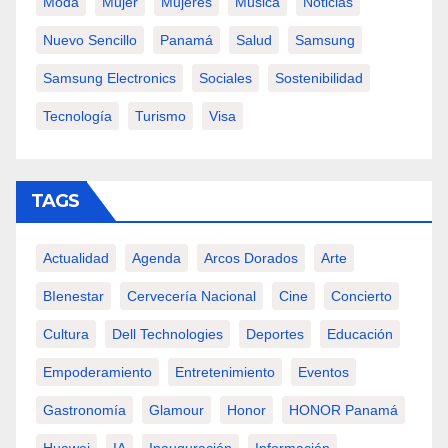
Moda
Mujer
Mujeres
Música
Noticias
Nuevo Sencillo
Panamá
Salud
Samsung
Samsung Electronics
Sociales
Sostenibilidad
Tecnología
Turismo
Visa
TAGS
Actualidad
Agenda
Arcos Dorados
Arte
BIenestar
Cervecería Nacional
Cine
Concierto
Cultura
Dell Technologies
Deportes
Educación
Empoderamiento
Entretenimiento
Eventos
Gastronomía
Glamour
Honor
HONOR Panamá