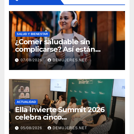
SALUD Y BIENESTAR
¿Comer saludable sin
complicarse? Así están
cambiando sus hábitos las
07/08/2026
DEMUJERES.NET
nuevas generaciones
ACTUALIDAD
Ella Invierte Summit 2026
celebra cinco
añosimpulsando a las
05/08/2026
DEMUJERES.NET
mujeres a construir su