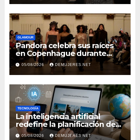
independencia financiera
GLAMOUR
Pandora celebra sus raíces
en Copenhague durante
Copenhagen Fashion Week a
05/08/2026
DEMUJERES.NET
través de alianzas creativas
TECNOLOGÍA
La inteligencia artificial
redefine la planificación de
viajes: Los huéspedes
05/08/2026
DEMUJERES.NET
centran sus decisiones y