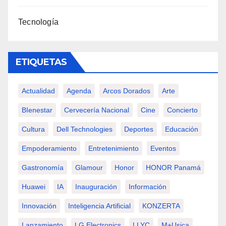
Tecnología
ETIQUETAS
Actualidad
Agenda
Arcos Dorados
Arte
BIenestar
Cervecería Nacional
Cine
Concierto
Cultura
Dell Technologies
Deportes
Educación
Empoderamiento
Entretenimiento
Eventos
Gastronomía
Glamour
Honor
HONOR Panamá
Huawei
IA
Inauguración
Información
Innovación
Inteligencia Artificial
KONZERTA
Lanzamiento
LG Electronics
LLYC
M+usica