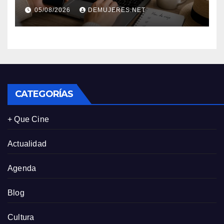
viajes: Los huéspedes
05/08/2026
DEMUJERES.NET
centran sus decisiones y
expectativas enfocándose en
experiencias auténticas y
personalizadas
CATEGORÍAS
+ Que Cine
Actualidad
Agenda
Blog
Cultura