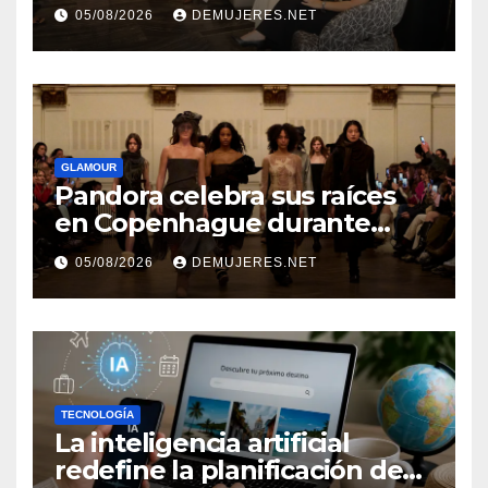
añosimpulsando a las
05/08/2026
DEMUJERES.NET
mujeres a construir su
independencia financiera
GLAMOUR
Pandora celebra sus raíces
en Copenhague durante
Copenhagen Fashion Week a
05/08/2026
DEMUJERES.NET
través de alianzas creativas
TECNOLOGÍA
La inteligencia artificial
redefine la planificación de