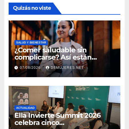
Quizás no viste
SALUD Y BIENESTAR
¿Comer saludable sin
complicarse? Así están
cambiando sus hábitos las
07/08/2026
DEMUJERES.NET
nuevas generaciones
ACTUALIDAD
Ella Invierte Summit 2026
celebra cinco