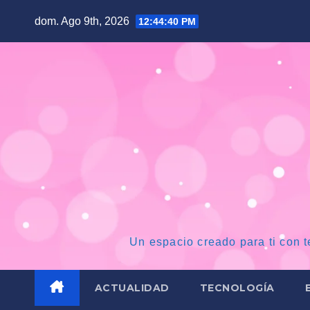
Saltar
dom. Ago 9th, 2026
12:44:41 PM
al
contenido
Un espacio creado para ti con t
ACTUALIDAD
TECNOLOGÍA