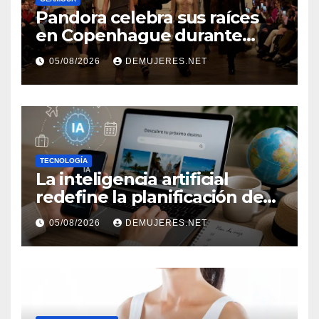
Pandora celebra sus raíces
en Copenhague durante
Copenhagen Fashion Week a
05/08/2026
DEMUJERES.NET
través de alianzas creativas
TECNOLOGÍA
La inteligencia artificial
redefine la planificación de
viajes: Los huéspedes
05/08/2026
DEMUJERES.NET
centran sus decisiones y
expectativas enfocándose en
experiencias auténticas y
personalizadas