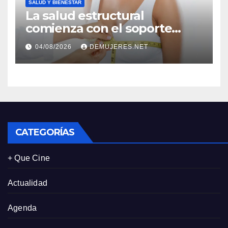
SALUD Y BIENESTAR
La salud estructural
comienza con el soporte
correcto: Caprice revela el
04/08/2026
DEMUJERES.NET
impacto de la lencería en la
salud física de las mujeres
CATEGORÍAS
+ Que Cine
Actualidad
Agenda