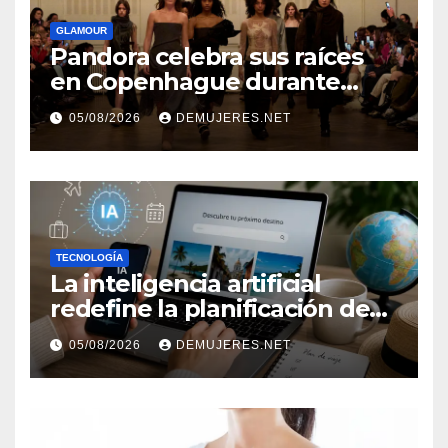
GLAMOUR
Pandora celebra sus raíces
en Copenhague durante
Copenhagen Fashion Week a
05/08/2026
DEMUJERES.NET
través de alianzas creativas
TECNOLOGÍA
La inteligencia artificial
redefine la planificación de
viajes: Los huéspedes
05/08/2026
DEMUJERES.NET
centran sus decisiones y
expectativas enfocándose en
experiencias auténticas y
personalizadas