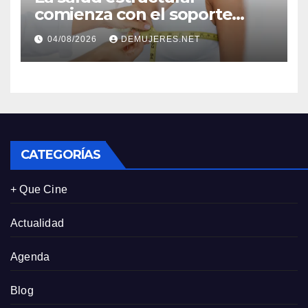
comienza con el soporte
correcto: Caprice revela el
04/08/2026
DEMUJERES.NET
impacto de la lencería en la
salud física de las mujeres
CATEGORÍAS
+ Que Cine
Actualidad
Agenda
Blog