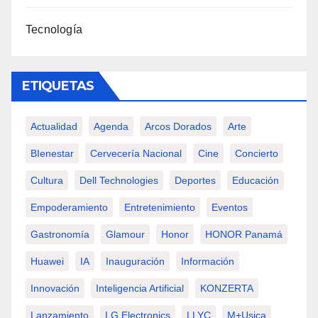
Tecnología
ETIQUETAS
Actualidad
Agenda
Arcos Dorados
Arte
BIenestar
Cervecería Nacional
Cine
Concierto
Cultura
Dell Technologies
Deportes
Educación
Empoderamiento
Entretenimiento
Eventos
Gastronomía
Glamour
Honor
HONOR Panamá
Huawei
IA
Inauguración
Información
Innovación
Inteligencia Artificial
KONZERTA
Lanzamiento
LG Electronics
LLYC
M+usica