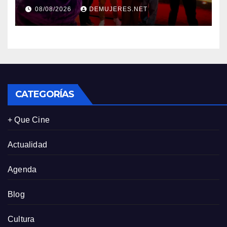
‘MiMcDonald’s y reconoce a
08/08/2026
DEMUJERES.NET
tres de sus clientes más
leales de Panamá
CATEGORÍAS
+ Que Cine
Actualidad
Agenda
Blog
Cultura