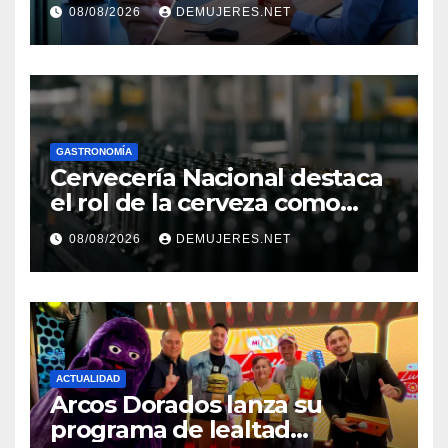
seguridad ante el
08/08/2026
DEMUJERES.NET
incremento de visitantes por
el Décimo Tercer Mes
GASTRONOMÍA
Cervecería Nacional destaca
el rol de la cerveza como
motor de desarrollo
08/08/2026
DEMUJERES.NET
económico y sostenibilidad
en Panamá
ACTUALIDAD
Arcos Dorados lanza su
programa de lealtad