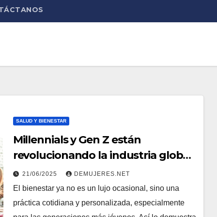
TÁCTANOS
SALUD Y BIENESTAR
Millennials y Gen Z están
revolucionando la industria global
del bienestar, según nuevo
21/06/2025
DEMUJERES.NET
informe de McKinsey
El bienestar ya no es un lujo ocasional, sino una
práctica cotidiana y personalizada, especialmente