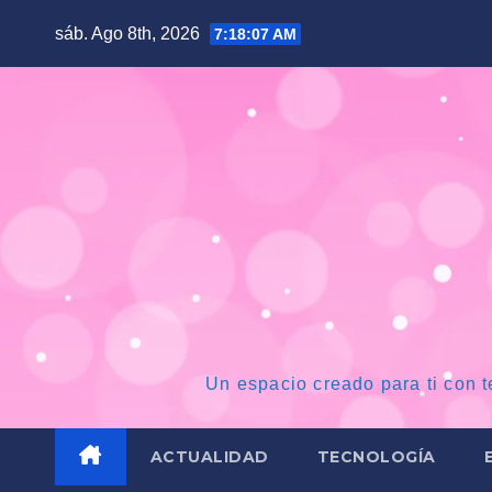
Saltar
sáb. Ago 8th, 2026
7:18:08 AM
al
contenido
Un espacio creado para ti con t
ACTUALIDAD
TECNOLOGÍA