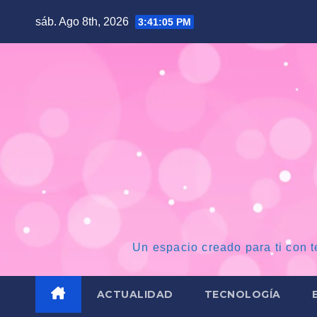
Saltar
sáb. Ago 8th, 2026
3:41:06 PM
al
contenido
Un espacio creado para ti con t
ACTUALIDAD
TECNOLOGÍA