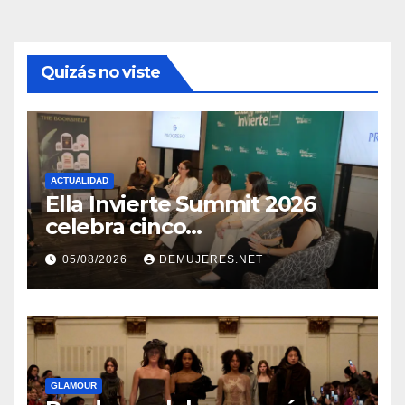
Quizás no viste
ACTUALIDAD
Ella Invierte Summit 2026
celebra cinco
añosimpulsando a las
05/08/2026
DEMUJERES.NET
mujeres a construir su
independencia financiera
GLAMOUR