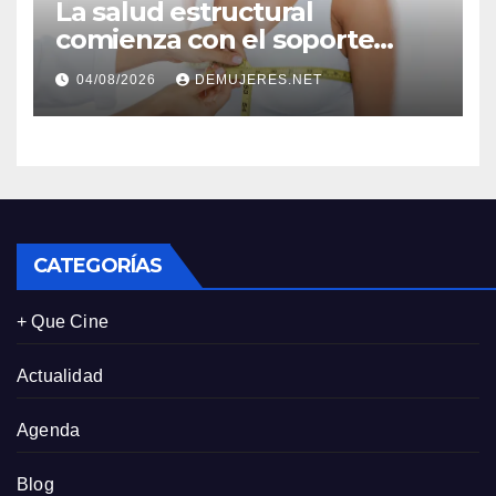
La salud estructural
comienza con el soporte
correcto: Caprice revela el
04/08/2026
DEMUJERES.NET
impacto de la lencería en la
salud física de las mujeres
CATEGORÍAS
+ Que Cine
Actualidad
Agenda
Blog