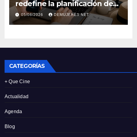
redefine la planificación de
viajes: Los huéspedes
05/08/2026
DEMUJERES.NET
centran sus decisiones y
expectativas enfocándose en
experiencias auténticas y
personalizadas
CATEGORÍAS
+ Que Cine
Actualidad
Agenda
Blog