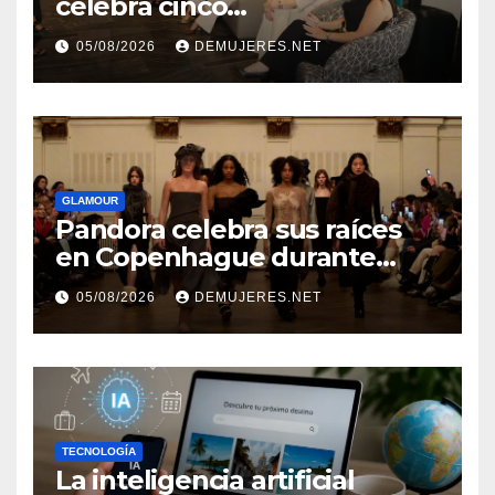
celebra cinco
añosimpulsando a las
05/08/2026
DEMUJERES.NET
mujeres a construir su
independencia financiera
GLAMOUR
Pandora celebra sus raíces
en Copenhague durante
Copenhagen Fashion Week a
05/08/2026
DEMUJERES.NET
través de alianzas creativas
TECNOLOGÍA
La inteligencia artificial