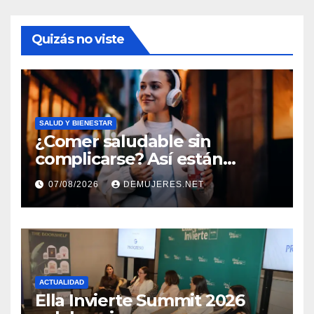
Quizás no viste
SALUD Y BIENESTAR
¿Comer saludable sin
complicarse? Así están
cambiando sus hábitos las
07/08/2026
DEMUJERES.NET
nuevas generaciones
ACTUALIDAD
Ella Invierte Summit 2026