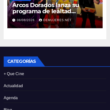
Arcos Dorados lanza su
programa de lealtad
‘MiMcDonald’s y reconoce a
08/08/2026
DEMUJERES.NET
tres de sus clientes más
leales de Panamá
CATEGORÍAS
+ Que Cine
Actualidad
Agenda
Blog