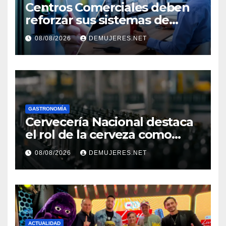
Centros Comerciales deben
reforzar sus sistemas de
seguridad ante el
08/08/2026
DEMUJERES.NET
incremento de visitantes por
el Décimo Tercer Mes
GASTRONOMÍA
Cervecería Nacional destaca
el rol de la cerveza como
motor de desarrollo
08/08/2026
DEMUJERES.NET
económico y sostenibilidad
en Panamá
ACTUALIDAD