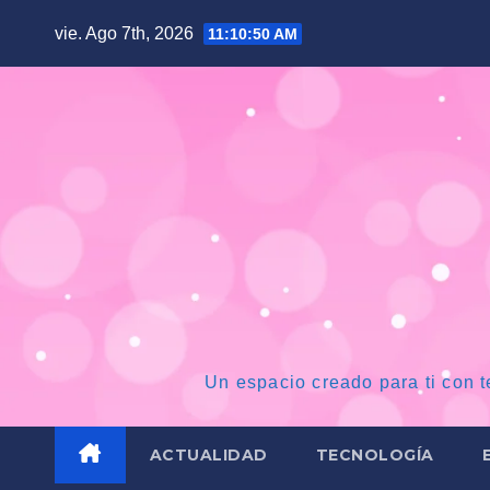
Saltar
vie. Ago 7th, 2026
11:10:51 AM
al
contenido
Un espacio creado para ti con t
ACTUALIDAD
TECNOLOGÍA