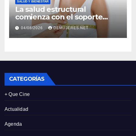
SALUD Y BIENESTAR
La salud estructural
comienza con el soporte
correcto: Caprice revela el
04/08/2026
DEMUJERES.NET
impacto de la lencería en la
salud física de las mujeres
CATEGORÍAS
+ Que Cine
Actualidad
Agenda