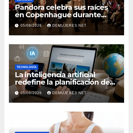
Pandora celebra sus raíces
en Copenhague durante
Copenhagen Fashion Week a
05/08/2026
DEMUJERES.NET
través de alianzas creativas
TECNOLOGÍA
La inteligencia artificial
redefine la planificación de
viajes: Los huéspedes
05/08/2026
DEMUJERES.NET
centran sus decisiones y
expectativas enfocándose en
experiencias auténticas y
personalizadas