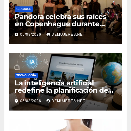
GLAMOUR
Pandora celebra sus raíces
en Copenhague durante
Copenhagen Fashion Week a
05/08/2026
DEMUJERES.NET
través de alianzas creativas
TECNOLOGÍA
La inteligencia artificial
redefine la planificación de
viajes: Los huéspedes
05/08/2026
DEMUJERES.NET
centran sus decisiones y
expectativas enfocándose en
experiencias auténticas y
personalizadas