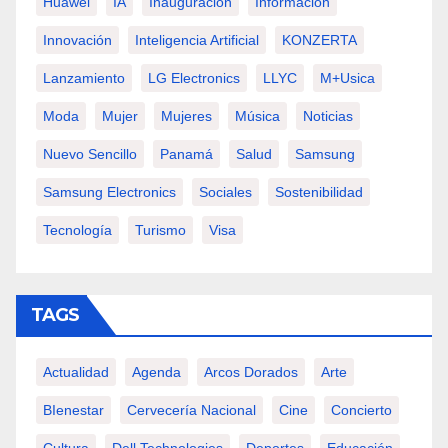
Huawei
IA
Inauguración
Información
Innovación
Inteligencia Artificial
KONZERTA
Lanzamiento
LG Electronics
LLYC
M+usica
Moda
Mujer
Mujeres
Música
Noticias
Nuevo Sencillo
Panamá
Salud
Samsung
Samsung Electronics
Sociales
Sostenibilidad
Tecnología
Turismo
Visa
TAGS
Actualidad
Agenda
Arcos Dorados
Arte
BIenestar
Cervecería Nacional
Cine
Concierto