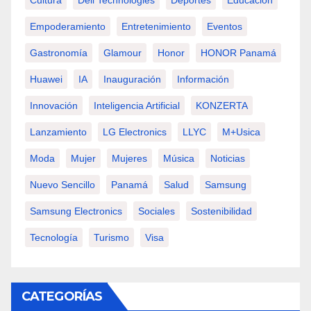
Cultura
Dell Technologies
Deportes
Educación
Empoderamiento
Entretenimiento
Eventos
Gastronomía
Glamour
Honor
HONOR Panamá
Huawei
IA
Inauguración
Información
Innovación
Inteligencia Artificial
KONZERTA
Lanzamiento
LG Electronics
LLYC
M+usica
Moda
Mujer
Mujeres
Música
Noticias
Nuevo Sencillo
Panamá
Salud
Samsung
Samsung Electronics
Sociales
Sostenibilidad
Tecnología
Turismo
Visa
CATEGORÍAS