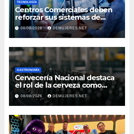
TECNOLOGÍA
Centros Comerciales deben
reforzar sus sistemas de
seguridad ante el
08/08/2026
DEMUJERES.NET
incremento de visitantes por
el Décimo Tercer Mes
GASTRONOMÍA
Cervecería Nacional destaca
el rol de la cerveza como
motor de desarrollo
08/08/2026
DEMUJERES.NET
económico y sostenibilidad
en Panamá