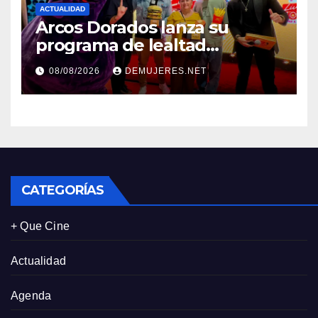
ACTUALIDAD
Arcos Dorados lanza su
programa de lealtad
‘MiMcDonald’s y reconoce a
08/08/2026
DEMUJERES.NET
tres de sus clientes más
leales de Panamá
CATEGORÍAS
+ Que Cine
Actualidad
Agenda