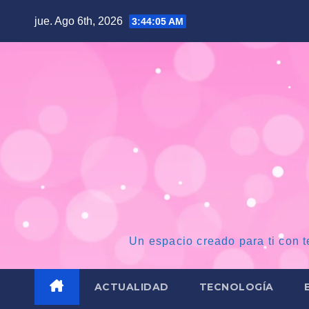
Saltar
jue. Ago 6th, 2026
3:44:06 AM
al
contenido
Un espacio creado para ti con t
ACTUALIDAD
TECNOLOGÍA