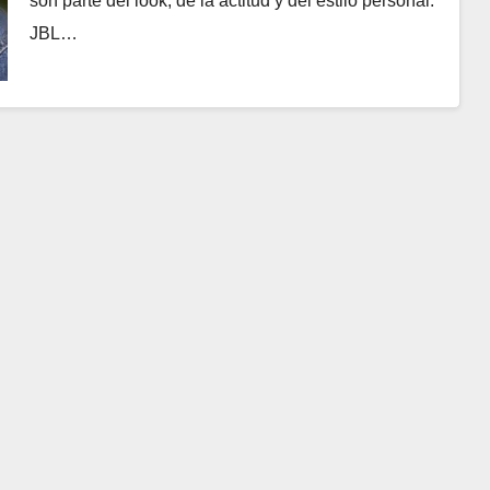
son parte del look, de la actitud y del estilo personal.
JBL…