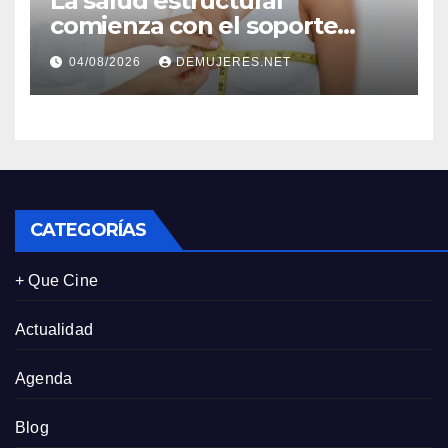
La salud estructural
comienza con el soporte
correcto: Caprice revela el
04/08/2026
DEMUJERES.NET
impacto de la lencería en la
salud física de las mujeres
CATEGORÍAS
+ Que Cine
Actualidad
Agenda
Blog