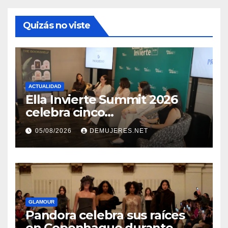
Quizás no viste
ACTUALIDAD
Ella Invierte Summit 2026
celebra cinco
añosimpulsando a las
05/08/2026
DEMUJERES.NET
mujeres a construir su
independencia financiera
GLAMOUR
Pandora celebra sus raíces
en Copenhague durante