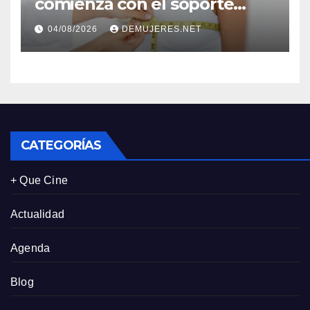
comienza con el soporte
correcto: Caprice revela el
04/08/2026
DEMUJERES.NET
impacto de la lencería en la
salud física de las mujeres
CATEGORÍAS
+ Que Cine
Actualidad
Agenda
Blog