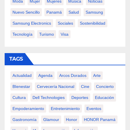
Moda
Mujer
Mujeres
Música
Noticias
Nuevo Sencillo
Panamá
Salud
Samsung
Samsung Electronics
Sociales
Sostenibilidad
Tecnología
Turismo
Visa
TAGS
Actualidad
Agenda
Arcos Dorados
Arte
BIenestar
Cervecería Nacional
Cine
Concierto
Cultura
Dell Technologies
Deportes
Educación
Empoderamiento
Entretenimiento
Eventos
Gastronomía
Glamour
Honor
HONOR Panamá