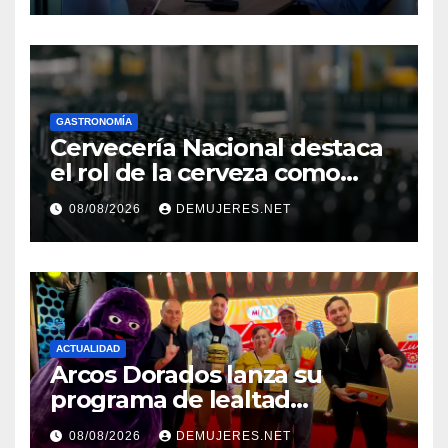
el Décimo Tercer Mes
GASTRONOMÍA
Cervecería Nacional destaca
el rol de la cerveza como
motor de desarrollo
08/08/2026
DEMUJERES.NET
económico y sostenibilidad
en Panamá
ACTUALIDAD
Arcos Dorados lanza su
programa de lealtad
‘MiMcDonald’s y reconoce a
08/08/2026
DEMUJERES.NET