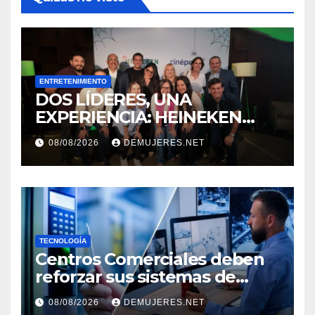
ENTRETENIMIENTO
DOS LÍDERES, UNA
EXPERIENCIA: HEINEKEN
PANAMÁ Y CINÉPOLIS
08/08/2026
DEMUJERES.NET
TRANSFORMAN LA FORMA
DE VIVIR EL CINE
TECNOLOGÍA
Centros Comerciales deben
reforzar sus sistemas de
seguridad ante el
08/08/2026
DEMUJERES.NET
incremento de visitantes por