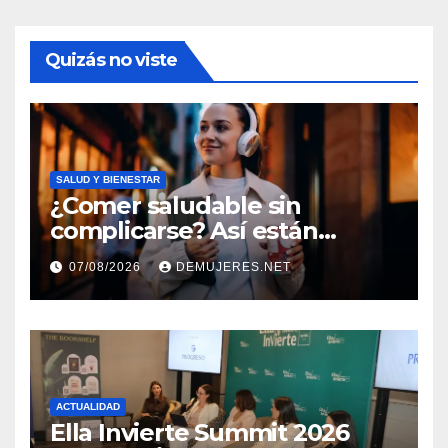
Quizás no viste
SALUD Y BIENESTAR
¿Comer saludable sin
complicarse? Así están
cambiando sus hábitos las
07/08/2026
DEMUJERES.NET
nuevas generaciones
ACTUALIDAD
Ella Invierte Summit 2026