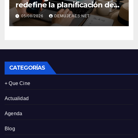
redefine la planificación de
viajes: Los huéspedes
05/08/2026
DEMUJERES.NET
centran sus decisiones y
expectativas enfocándose en
experiencias auténticas y
personalizadas
CATEGORÍAS
+ Que Cine
Actualidad
Agenda
Blog