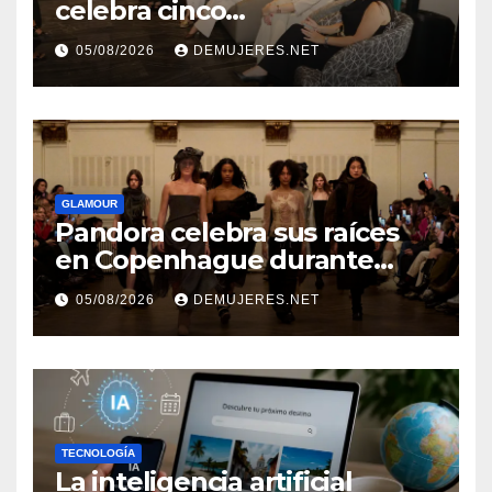
celebra cinco
añosimpulsando a las
05/08/2026
DEMUJERES.NET
mujeres a construir su
independencia financiera
GLAMOUR
Pandora celebra sus raíces
en Copenhague durante
Copenhagen Fashion Week a
05/08/2026
DEMUJERES.NET
través de alianzas creativas
TECNOLOGÍA
La inteligencia artificial