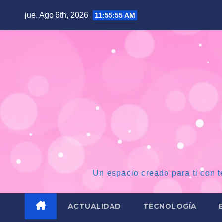
Saltar
jue. Ago 6th, 2026
11:55:56 AM
al
contenido
Un espacio creado para ti con t
ACTUALIDAD
TECNOLOGÍA