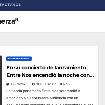
TÁCTANOS
erza”
ENTRETENIMIENTO
En su concierto de lanzamiento,
Entre Nos encendió la noche con
“Más Maña que Fuerza”
17/09/2023
NEREYDA CARDENAS
La banda panameña Entre Nos sorprendió y
emocionó a su entusiasta audiencia con un