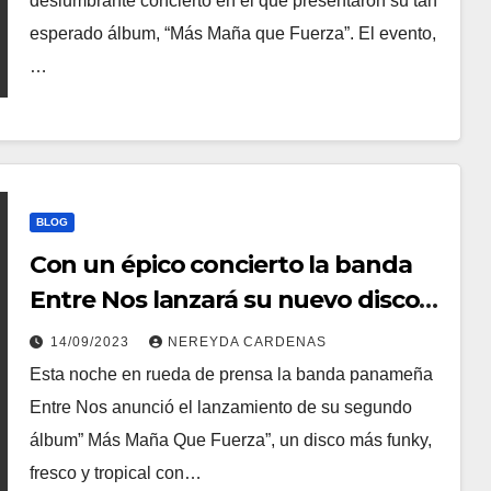
deslumbrante concierto en el que presentaron su tan
esperado álbum, “Más Maña que Fuerza”. El evento,
…
BLOG
Con un épico concierto la banda
Entre Nos lanzará su nuevo disco
“Más Maña Que Fuerza”
14/09/2023
NEREYDA CARDENAS
Esta noche en rueda de prensa la banda panameña
Entre Nos anunció el lanzamiento de su segundo
álbum” Más Maña Que Fuerza”, un disco más funky,
fresco y tropical con…