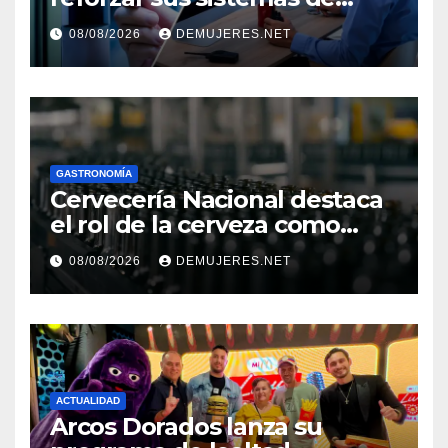
seguridad ante el
08/08/2026
DEMUJERES.NET
incremento de visitantes por
el Décimo Tercer Mes
GASTRONOMÍA
Cervecería Nacional destaca
el rol de la cerveza como
motor de desarrollo
08/08/2026
DEMUJERES.NET
económico y sostenibilidad
en Panamá
ACTUALIDAD
Arcos Dorados lanza su