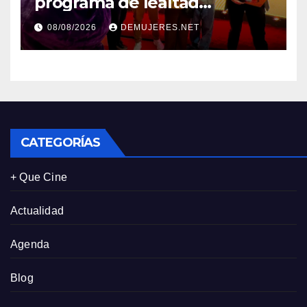
programa de lealtad
‘MiMcDonald’s y reconoce a
08/08/2026
DEMUJERES.NET
tres de sus clientes más
leales de Panamá
CATEGORÍAS
+ Que Cine
Actualidad
Agenda
Blog