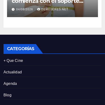
comienza con el soporte
correcto: Caprice revela el
04/08/2026
DEMUJERES.NET
impacto de la lencería en la
salud física de las mujeres
CATEGORÍAS
+ Que Cine
Actualidad
Agenda
Blog