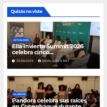
Quizás no viste
ACTUALIDAD
Ella Invierte Summit 2026
celebra cinco
añosimpulsando a las
05/08/2026
DEMUJERES.NET
mujeres a construir su
independencia financiera
GLAMOUR
Pandora celebra sus raíces
en Copenhague durante