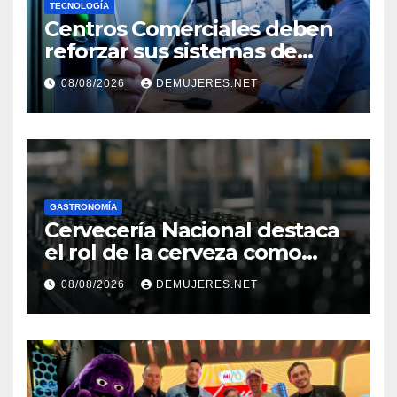
TECNOLOGÍA
Centros Comerciales deben
reforzar sus sistemas de
seguridad ante el
08/08/2026
DEMUJERES.NET
incremento de visitantes por
el Décimo Tercer Mes
GASTRONOMÍA
Cervecería Nacional destaca
el rol de la cerveza como
motor de desarrollo
08/08/2026
DEMUJERES.NET
económico y sostenibilidad
en Panamá