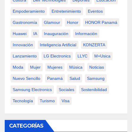
Cultura
Dell Technologies
Deportes
Educación
Empoderamiento
Entretenimiento
Eventos
Gastronomía
Glamour
Honor
HONOR Panamá
Huawei
IA
Inauguración
Información
Innovación
Inteligencia Artificial
KONZERTA
Lanzamiento
LG Electronics
LLYC
M+usica
Moda
Mujer
Mujeres
Música
Noticias
Nuevo Sencillo
Panamá
Salud
Samsung
Samsung Electronics
Sociales
Sostenibilidad
Tecnología
Turismo
Visa
CATEGORÍAS