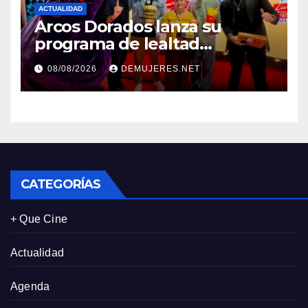
ACTUALIDAD
Arcos Dorados lanza su
programa de lealtad
‘MiMcDonald’s y reconoce a
08/08/2026
DEMUJERES.NET
tres de sus clientes más
leales de Panamá
CATEGORÍAS
+ Que Cine
Actualidad
Agenda