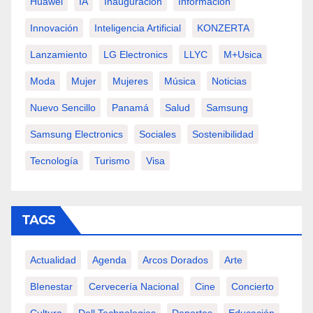
Huawei
IA
Inauguración
Información
Innovación
Inteligencia Artificial
KONZERTA
Lanzamiento
LG Electronics
LLYC
M+usica
Moda
Mujer
Mujeres
Música
Noticias
Nuevo Sencillo
Panamá
Salud
Samsung
Samsung Electronics
Sociales
Sostenibilidad
Tecnología
Turismo
Visa
TAGS
Actualidad
Agenda
Arcos Dorados
Arte
BIenestar
Cervecería Nacional
Cine
Concierto