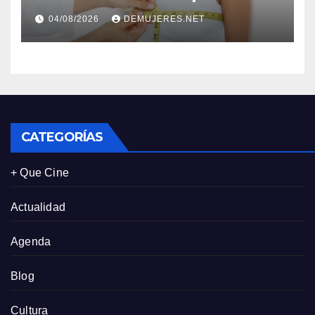
correcto: Caprice revela el
04/08/2026
DEMUJERES.NET
impacto de la lencería en la
salud física de las mujeres
CATEGORÍAS
+ Que Cine
Actualidad
Agenda
Blog
Cultura