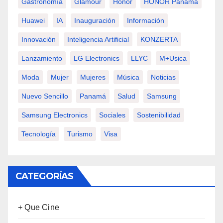
Gastronomía
Glamour
Honor
HONOR Panamá
Huawei
IA
Inauguración
Información
Innovación
Inteligencia Artificial
KONZERTA
Lanzamiento
LG Electronics
LLYC
M+usica
Moda
Mujer
Mujeres
Música
Noticias
Nuevo Sencillo
Panamá
Salud
Samsung
Samsung Electronics
Sociales
Sostenibilidad
Tecnología
Turismo
Visa
CATEGORÍAS
+ Que Cine