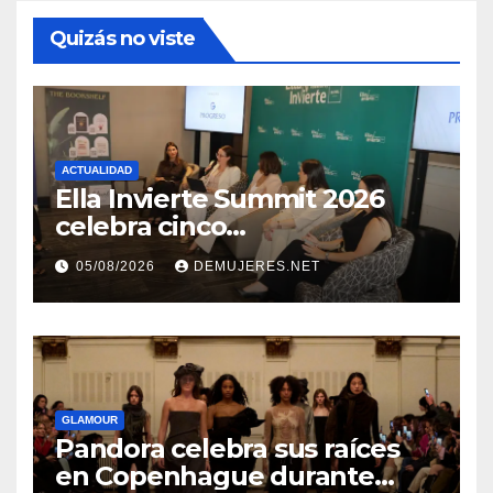
Quizás no viste
ACTUALIDAD
Ella Invierte Summit 2026
celebra cinco
añosimpulsando a las
05/08/2026
DEMUJERES.NET
mujeres a construir su
independencia financiera
GLAMOUR
Pandora celebra sus raíces
en Copenhague durante