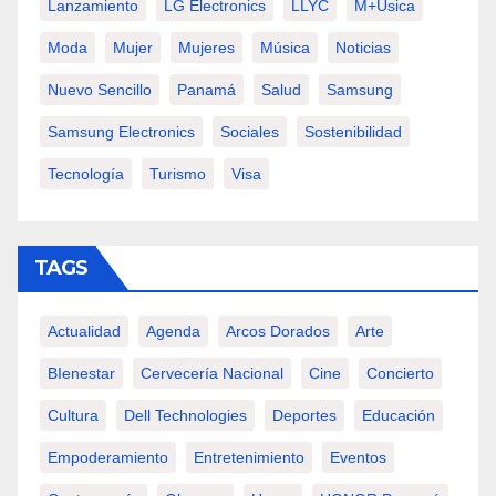
Lanzamiento
LG Electronics
LLYC
M+usica
Moda
Mujer
Mujeres
Música
Noticias
Nuevo Sencillo
Panamá
Salud
Samsung
Samsung Electronics
Sociales
Sostenibilidad
Tecnología
Turismo
Visa
TAGS
Actualidad
Agenda
Arcos Dorados
Arte
BIenestar
Cervecería Nacional
Cine
Concierto
Cultura
Dell Technologies
Deportes
Educación
Empoderamiento
Entretenimiento
Eventos