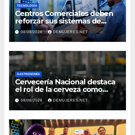
TECNOLOGÍA
Centros Comerciales deben
reforzar sus sistemas de
seguridad ante el
08/08/2026
DEMUJERES.NET
incremento de visitantes por
el Décimo Tercer Mes
GASTRONOMÍA
Cervecería Nacional destaca
el rol de la cerveza como
motor de desarrollo
08/08/2026
DEMUJERES.NET
económico y sostenibilidad
en Panamá