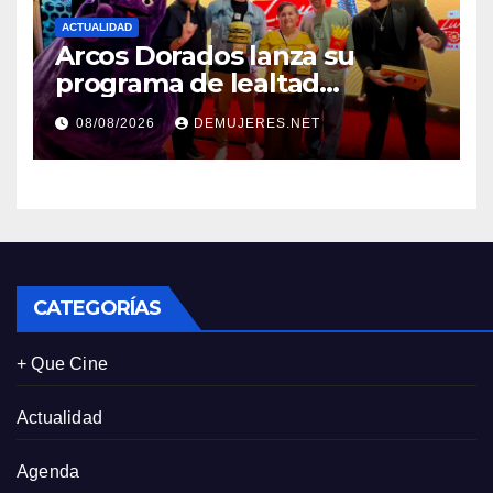
ACTUALIDAD
Arcos Dorados lanza su
programa de lealtad
‘MiMcDonald’s y reconoce a
08/08/2026
DEMUJERES.NET
tres de sus clientes más
leales de Panamá
CATEGORÍAS
+ Que Cine
Actualidad
Agenda